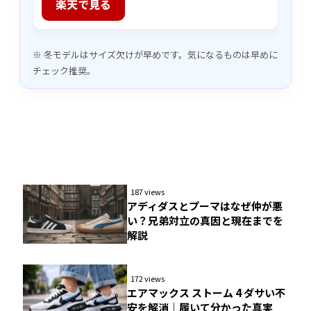
楽天で見る
※ 冬モデルはサイズ欠けが早めです。気になるものは早めに
チェック推奨。
187 views
アディダスとプーマはなぜ仲が悪
い？兄弟対立の真因と現在までを
解説
172 views
エアマックス ストーム 4 ダサい不
安を解消｜履いて分かった真実