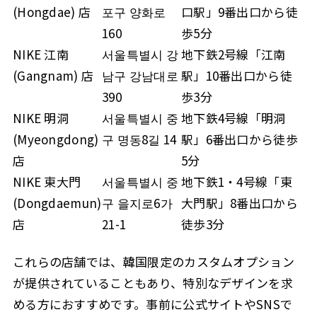
(Hongdae) 店
포구 양화로
口駅」9番出口から徒
160
歩5分
NIKE 江南
서울특별시 강
地下鉄2号線「江南
(Gangnam) 店
남구 강남대로
駅」10番出口から徒
390
歩3分
NIKE 明洞
서울특별시 중
地下鉄4号線「明洞
(Myeongdong)
구 명동8길 14
駅」6番出口から徒歩
店
5分
NIKE 東大門
서울특별시 중
地下鉄1・4号線「東
(Dongdaemun)
구 을지로6가
大門駅」8番出口から
店
21-1
徒歩3分
これらの店舗では、韓国限定のカスタムオプション
が提供されていることもあり、特別なデザインを求
める方におすすめです。事前に公式サイトやSNSで