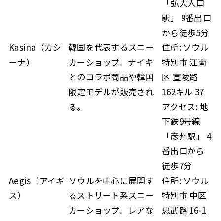
「弘大入口
駅」 9番出口
から徒歩5分
Kasina（カシ
韓国を代表するスニー
住所: ソウル
ーナ）
カーショップ。ナイキ
特別市 江南
とのコラボ商品や韓国
区 宣陵路
限定モデルが販売され
162キル 37
る。
アクセス: 地
下鉄9号線
「彦州駅」 4
番出口から
徒歩7分
Aegis（アイギ
ソウルを中心に展開す
住所: ソウル
ス）
るストリート系スニー
特別市 中区
カーショップ。レアな
忠武路 16-1