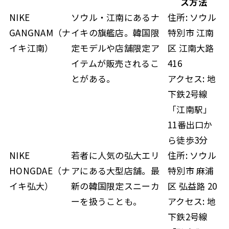
ス方法
NIKE
ソウル・江南にあるナ
住所: ソウル
GANGNAM（ナ
イキの旗艦店。韓国限
特別市 江南
イキ江南）
定モデルや店舗限定ア
区 江南大路
イテムが販売されるこ
416
とがある。
アクセス: 地
下鉄2号線
「江南駅」
11番出口か
ら徒歩3分
NIKE
若者に人気の弘大エリ
住所: ソウル
HONGDAE（ナ
アにある大型店舗。最
特別市 麻浦
イキ弘大）
新の韓国限定スニーカ
区 弘益路 20
ーを扱うことも。
アクセス: 地
下鉄2号線