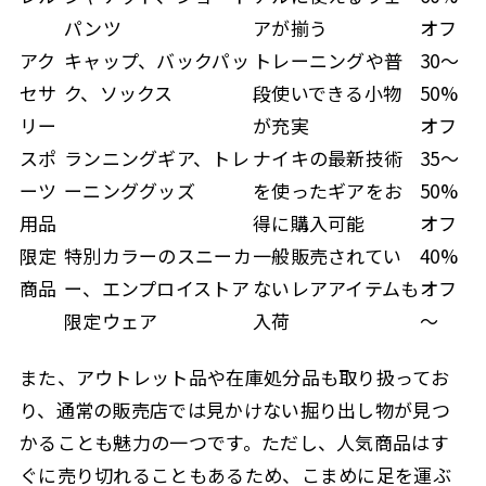
パンツ
アが揃う
オフ
アク
キャップ、バックパッ
トレーニングや普
30～
セサ
ク、ソックス
段使いできる小物
50%
リー
が充実
オフ
スポ
ランニングギア、トレ
ナイキの最新技術
35～
ーツ
ーニンググッズ
を使ったギアをお
50%
用品
得に購入可能
オフ
限定
特別カラーのスニーカ
一般販売されてい
40%
商品
ー、エンプロイストア
ないレアアイテムも
オフ
限定ウェア
入荷
～
また、アウトレット品や在庫処分品も取り扱ってお
り、通常の販売店では見かけない掘り出し物が見つ
かることも魅力の一つです。ただし、人気商品はす
ぐに売り切れることもあるため、こまめに足を運ぶ