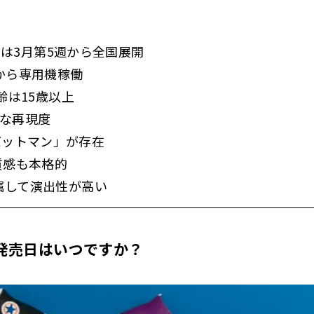
25は3月第5週から全国展開
から専用機稼働
齢は15歳以上
ルな再現度
I バットマン」が存在
質感も本格的
属して演出性が高い
発売日はいつですか？