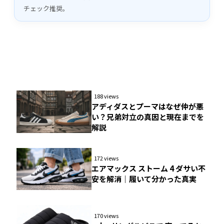
チェック推奨。
188 views
アディダスとプーマはなぜ仲が悪
い？兄弟対立の真因と現在までを
解説
172 views
エアマックス ストーム 4 ダサい不
安を解消｜履いて分かった真実
170 views