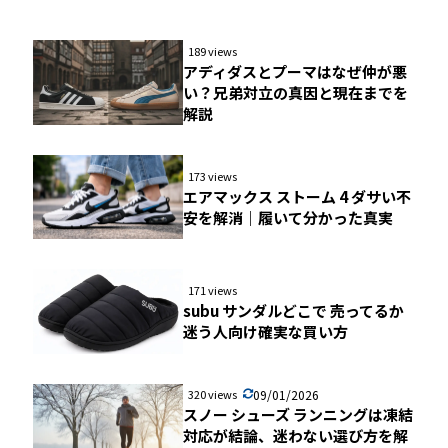
189 views
アディダスとプーマはなぜ仲が悪
い？兄弟対立の真因と現在までを
解説
173 views
エアマックス ストーム 4 ダサい不
安を解消｜履いて分かった真実
171 views
subu サンダルどこで 売ってるか
迷う人向け確実な買い方
320 views
09/01/2026
スノー シューズ ランニングは凍結
対応が結論、迷わない選び方を解