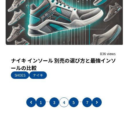
836 views
ナイキ インソール 別売の選び方と最強インソ
ールの比較
SHOES
ナイキ
…
…
1
3
4
5
7