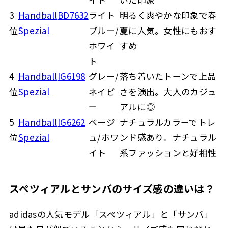
3
Handball
BD7632
ライト
明るく爽やかな印象で春
位
Spezial
ブルー/
夏に人気。女性にもおす
ホワイ
すめ
ト
4
Handball
IG6198
グレー/
落ち着いたトーンで上品
位
Spezial
ネイビ
さを演出。大人のカジュ
ー
アルに◎
5
Handball
IG6262
ベージ
ナチュラルカラーでトレ
位
Spezial
ュ/ホワ
ンド感あり。ナチュラル
イト
系ファッションと好相性
スペツィアルとサンバのサイズ感の違いは？
adidasの人気モデル「スペツィアル」と「サンバ」