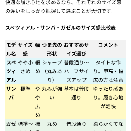
快適な履き心地を求めるなら、それぞれのサイズ感
の違いをしっかり把握して選ぶことが大切です。
スペツィアル・サンバ・ガゼルのサイズ感比較表
モデ
サイズ
幅
つま先の
おすすめサ
コメント
ル名
感
形状
イズ選び
スペ
やや小
細
シャープ
普段通り〜
タイトな作
ツィ
さめ
め
（丸みあ
ハーフサイ
り。甲高・幅
アル
り）
ズアップ
広の方は注意
サン
標準
や
丸みが強
基本は普段
ゆったり感あ
バ
や
い
通り
り。履き心地
広
が軽快
め
ガゼ
標準〜
標
丸め
普段通り
柔らかくてな