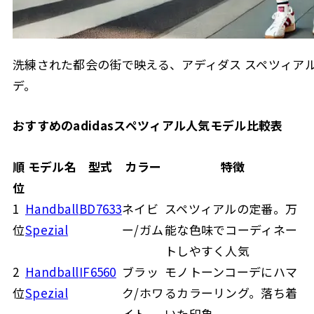
洗練された都会の街で映える、アディダス スペツィア
デ。
おすすめのadidasスペツィアル人気モデル比較表
順
モデル名
型式
カラー
特徴
位
1
Handball
BD7633
ネイビ
スペツィアルの定番。万
位
Spezial
ー/ガム
能な色味でコーディネー
トしやすく人気
2
Handball
IF6560
ブラッ
モノトーンコーデにハマ
位
Spezial
ク/ホワ
るカラーリング。落ち着
イト
いた印象