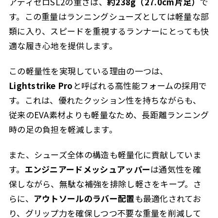
アディゼロSL2の重さは、
約238g（27.0cm片足）
で
す。この重量はランニングシューズとしては軽量な部
類に入り、スピードを重視するランナーにとっても快
適な履き心地を提供します。
この軽量性を実現している理由の一つは、
Lightstrike Pro
と呼ばれる高性能フォームの採用で
す。これは、優れたクッション性を持ちながらも、
従来のEVA素材よりも軽量なため、長距離ランニング
時の足の負担を軽減します。
また、シューズ全体の構造も軽量化に貢献していま
す。
エンジニアードメッシュアッパー
は通気性を確
保しながら、無駄な補強を排除し軽さをキープ。さ
らに、
アウトソールのラバー配置
も最適化されてお
り、グリップ力を確保しつつ不要な重量を削減して