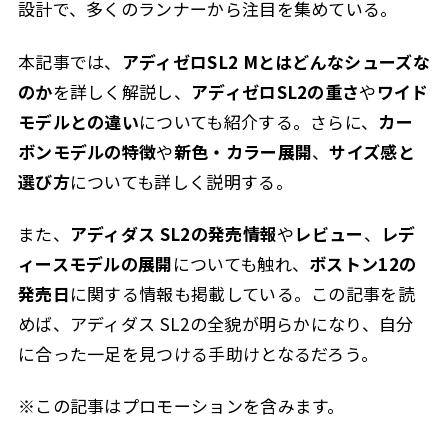
設計で、多くのランナーから注目を集めている。
本記事では、
アディゼロSL2 Mとはどんなシューズな
のか
を詳しく解説し、
アディゼロSL2の重さ
や
ワイド
モデルとの違い
についても紹介する。さらに、
カー
ボンモデルの特徴
や
新色・カラー展開
、
サイズ感と
選び方
についても詳しく説明する。
また、
アディダス SL2の発売情報
や
レビュー
、
レデ
ィースモデルの展開
についても触れ、
ボストン12の
発売日
に関する情報も掲載している。この記事を読
めば、アディダス SL2の全貌が明らかになり、自分
に合った一足を見つける手助けとなるだろう。
※この記事はプロモーションを含みます。