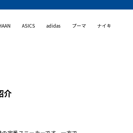
HAAN
ASICS
adidas
プーマ
ナイキ
紹介
徴の定番スニーカーです。一方で、